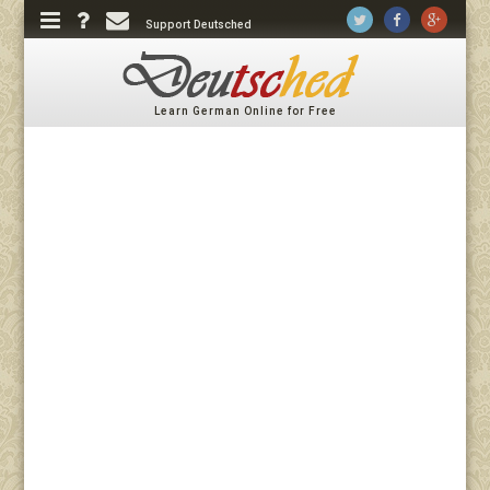
Support Deutsched
Learn German Online for Free