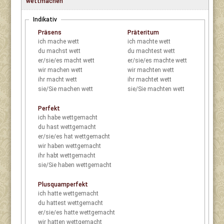
wettmachen
Indikativ
Präsens
Präteritum
ich
mache wett
ich
machte wett
du
machst wett
du
machtest wett
er/sie/es
macht wett
er/sie/es
machte wett
wir
machen wett
wir
machten wett
ihr
macht wett
ihr
machtet wett
sie/Sie
machen wett
sie/Sie
machten wett
Perfekt
ich
habe wettgemacht
du
hast wettgemacht
er/sie/es
hat wettgemacht
wir
haben wettgemacht
ihr
habt wettgemacht
sie/Sie
haben wettgemacht
Plusquamperfekt
ich
hatte wettgemacht
du
hattest wettgemacht
er/sie/es
hatte wettgemacht
wir
hatten wettgemacht