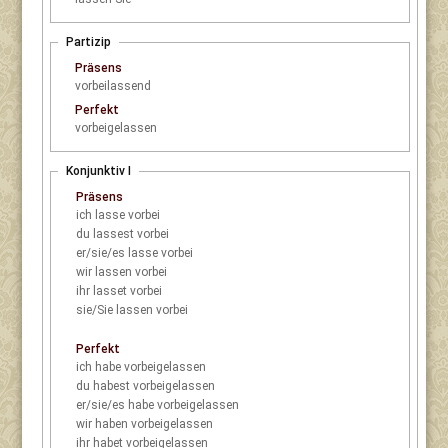
Partizip
Präsens
vorbeilassend
Perfekt
vorbeigelassen
Konjunktiv I
Präsens
ich
lasse vorbei
du
lassest vorbei
er/sie/es
lasse vorbei
wir
lassen vorbei
ihr
lasset vorbei
sie/Sie
lassen vorbei
Perfekt
ich
habe vorbeigelassen
du
habest vorbeigelassen
er/sie/es
habe vorbeigelassen
wir
haben vorbeigelassen
ihr
habet vorbeigelassen