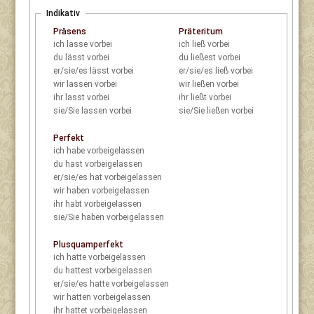
Indikativ
Präsens
Präteritum
ich
lasse vorbei
ich
ließ vorbei
du
lässt vorbei
du
ließest vorbei
er/sie/es
lässt vorbei
er/sie/es
ließ vorbei
wir
lassen vorbei
wir
ließen vorbei
ihr
lasst vorbei
ihr
ließt vorbei
sie/Sie
lassen vorbei
sie/Sie
ließen vorbei
Perfekt
ich
habe vorbeigelassen
du
hast vorbeigelassen
er/sie/es
hat vorbeigelassen
wir
haben vorbeigelassen
ihr
habt vorbeigelassen
sie/Sie
haben vorbeigelassen
Plusquamperfekt
ich
hatte vorbeigelassen
du
hattest vorbeigelassen
er/sie/es
hatte vorbeigelassen
wir
hatten vorbeigelassen
ihr
hattet vorbeigelassen