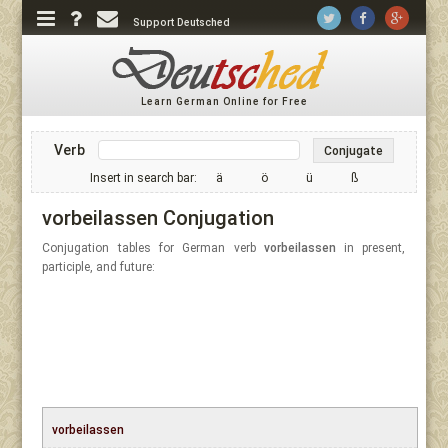
Support Deutsched
Learn German Online for Free
Verb
Conjugate
Insert in search bar:
ä
ö
ü
ß
vorbeilassen Conjugation
Conjugation tables for German verb
vorbeilassen
in present,
participle, and future:
vorbeilassen