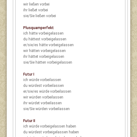
wir
ließen vorbei
ihr
ließet vorbei
sie/Sie
ließen vorbei
Plusquamperfekt
ich
hätte vorbeigelassen
du
hättest vorbeigelassen
er/sie/es
hätte vorbeigelassen
wir
hätten vorbeigelassen
ihr
hättet vorbeigelassen
sie/Sie
hätten vorbeigelassen
Futur I
ich
würde vorbeilassen
du
würdest vorbeilassen
er/sie/es
würde vorbeilassen
wir
würden vorbeilassen
ihr
würdet vorbeilassen
sie/Sie
würden vorbeilassen
Futur II
ich
würde vorbeigelassen haben
du
würdest vorbeigelassen haben