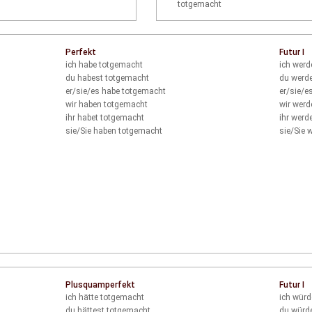
totgemacht
Perfekt
Futur I
ich
habe totgemacht
ich
werd
du
habest totgemacht
du
werde
er/sie/es
habe totgemacht
er/sie/e
wir
haben totgemacht
wir
werd
ihr
habet totgemacht
ihr
werde
sie/Sie
haben totgemacht
sie/Sie
w
Plusquamperfekt
Futur I
ich
hätte totgemacht
ich
würd
du
hättest totgemacht
du
würde