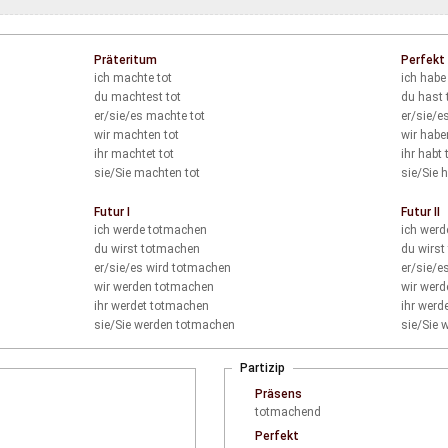
Präteritum
Perfekt
ich
machte tot
ich
habe
du
machtest tot
du
hast 
er/sie/es
machte tot
er/sie/e
wir
machten tot
wir
habe
ihr
machtet tot
ihr
habt 
sie/Sie
machten tot
sie/Sie
h
Futur I
Futur II
ich
werde totmachen
ich
werde
du
wirst totmachen
du
wirst
er/sie/es
wird totmachen
er/sie/e
wir
werden totmachen
wir
werd
ihr
werdet totmachen
ihr
werde
sie/Sie
werden totmachen
sie/Sie
w
Partizip
Präsens
totmachend
Perfekt