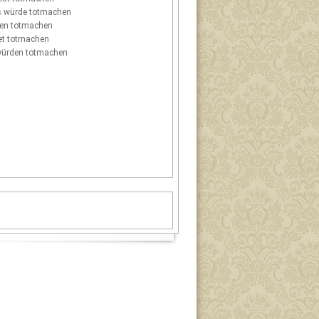
s
würde totmachen
en totmachen
t totmachen
ürden totmachen