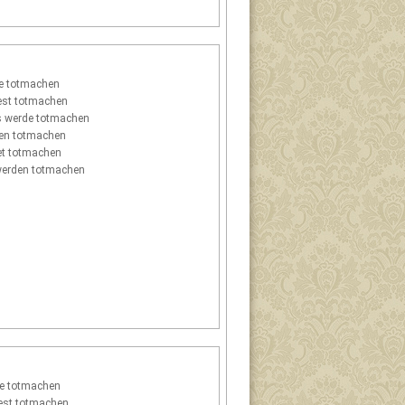
e totmachen
st totmachen
s
werde totmachen
en totmachen
t totmachen
erden totmachen
e totmachen
st totmachen