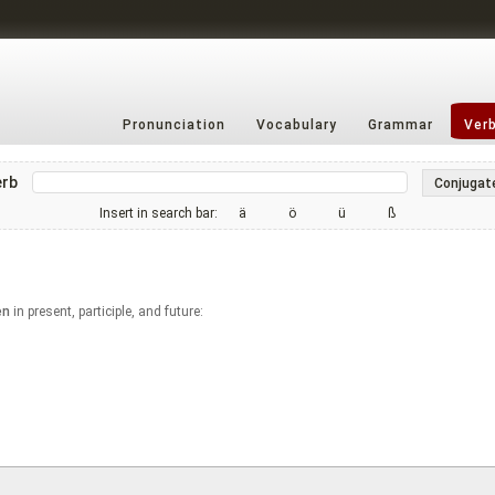
Pronunciation
Vocabulary
Grammar
Ver
erb
Conjugat
Insert in search bar:
ä
ö
ü
ß
en
in present, participle, and future: