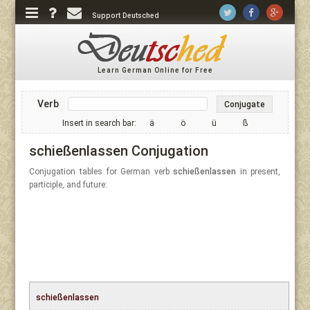
Support Deutsched
Learn German Online for Free
Verb
Conjugate
Insert in search bar:
ä
ö
ü
ß
schießenlassen Conjugation
Conjugation tables for German verb
schießenlassen
in present,
participle, and future:
schießenlassen