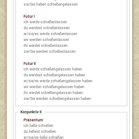
sie/Sie
haben schießengelassen
Futur I
ich
werde schießenlassen
du
werdest schießenlassen
er/sie/es
werde schießenlassen
wir
werden schießenlassen
ihr
werdet schießenlassen
sie/Sie
werden schießenlassen
Futur II
ich
werde schießengelassen haben
du
werdest schießengelassen haben
er/sie/es
werde schießengelassen haben
wir
werden schießengelassen haben
ihr
werdet schießengelassen haben
sie/Sie
werden schießengelassen haben
Konjunktiv II
Präteritum
ich
ließe schießen
du
ließest schießen
er/sie/es
ließe schießen