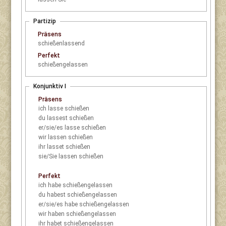
Partizip
Präsens
schießenlassend
Perfekt
schießengelassen
Konjunktiv I
Präsens
ich
lasse schießen
du
lassest schießen
er/sie/es
lasse schießen
wir
lassen schießen
ihr
lasset schießen
sie/Sie
lassen schießen
Perfekt
ich
habe schießengelassen
du
habest schießengelassen
er/sie/es
habe schießengelassen
wir
haben schießengelassen
ihr
habet schießengelassen