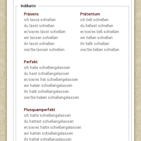
Indikativ
Präsens
Präteritum
ich
lasse schießen
ich
ließ schießen
du
lässt schießen
du
ließest schießen
er/sie/es
lässt schießen
er/sie/es
ließ schießen
wir
lassen schießen
wir
ließen schießen
ihr
lasst schießen
ihr
ließt schießen
sie/Sie
lassen schießen
sie/Sie
ließen schießen
Perfekt
ich
habe schießengelassen
du
hast schießengelassen
er/sie/es
hat schießengelassen
wir
haben schießengelassen
ihr
habt schießengelassen
sie/Sie
haben schießengelassen
Plusquamperfekt
ich
hatte schießengelassen
du
hattest schießengelassen
er/sie/es
hatte schießengelassen
wir
hatten schießengelassen
ihr
hattet schießengelassen