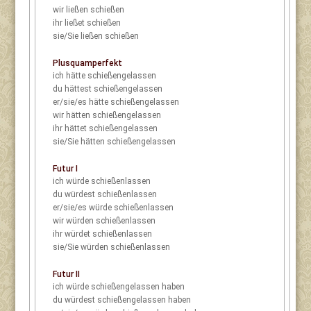
wir
ließen schießen
ihr
ließet schießen
sie/Sie
ließen schießen
Plusquamperfekt
ich
hätte schießengelassen
du
hättest schießengelassen
er/sie/es
hätte schießengelassen
wir
hätten schießengelassen
ihr
hättet schießengelassen
sie/Sie
hätten schießengelassen
Futur I
ich
würde schießenlassen
du
würdest schießenlassen
er/sie/es
würde schießenlassen
wir
würden schießenlassen
ihr
würdet schießenlassen
sie/Sie
würden schießenlassen
Futur II
ich
würde schießengelassen haben
du
würdest schießengelassen haben