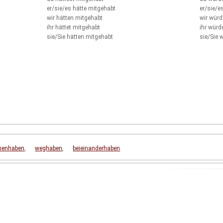
er/sie/es
hätte mitgehabt
er/sie/e
wir
hätten mitgehabt
wir
würd
ihr
hättet mitgehabt
ihr
würde
sie/Sie
hätten mitgehabt
sie/Sie
w
enhaben
,
weghaben
,
beieinanderhaben