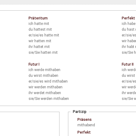
Präteritum
Perfekt
ich
hatte mit
ich
habe 
du
hattest mit
du
hast 
er/sie/es
hatte mit
er/sie/e
wir
hatten mit
wir
habe
ihr
hattet mit
ihr
habt 
sie/Sie
hatten mit
sie/Sie
h
Futur I
Futur II
ich
werde mithaben
ich
werde
du
wirst mithaben
du
wirst
er/sie/es
wird mithaben
er/sie/e
wir
werden mithaben
wir
werde
ihr
werdet mithaben
ihr
werde
sie/Sie
werden mithaben
sie/Sie
w
Partizip
Präsens
mithabend
Perfekt