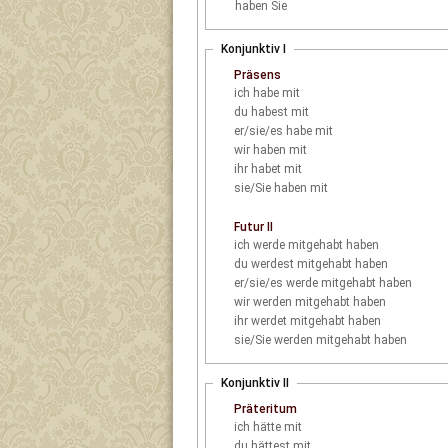
haben Sie
Konjunktiv I
Präsens
ich
habe mit
du
habest mit
er/sie/es
habe mit
wir
haben mit
ihr
habet mit
sie/Sie
haben mit
Futur II
ich
werde mitgehabt haben
du
werdest mitgehabt haben
er/sie/es
werde mitgehabt haben
wir
werden mitgehabt haben
ihr
werdet mitgehabt haben
sie/Sie
werden mitgehabt haben
Konjunktiv II
Präteritum
ich
hätte mit
du
hättest mit