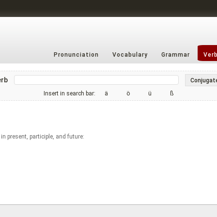
Pronunciation
Vocabulary
Grammar
Ver
erb
Conjugat
Insert in search bar:
ä
ö
ü
ß
in present, participle, and future: