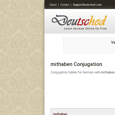
About
|
Contact
|
Support Deutsched.com
Learn German Online for Free
V
mithaben Conjugation
Conjugation tables for German verb
mithaben
mithaben