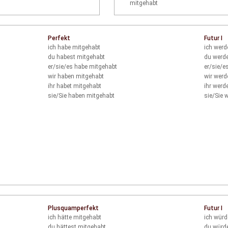
mitgehabt
Perfekt
Futur I
ich
habe mitgehabt
ich
werd
du
habest mitgehabt
du
werde
er/sie/es
habe mitgehabt
er/sie/e
wir
haben mitgehabt
wir
werd
ihr
habet mitgehabt
ihr
werde
sie/Sie
haben mitgehabt
sie/Sie
w
Plusquamperfekt
Futur I
ich
hätte mitgehabt
ich
würd
du
hättest mitgehabt
du
würde