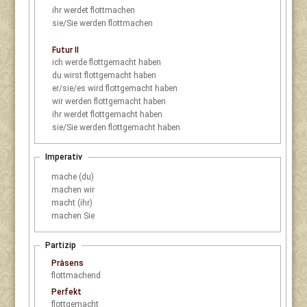
ihr
werdet flottmachen
sie/Sie
werden flottmachen
Futur II
ich
werde flottgemacht haben
du
wirst flottgemacht haben
er/sie/es
wird flottgemacht haben
wir
werden flottgemacht haben
ihr
werdet flottgemacht haben
sie/Sie
werden flottgemacht haben
Imperativ
mache (du)
machen wir
macht (ihr)
machen Sie
Partizip
Präsens
flottmachend
Perfekt
flottgemacht