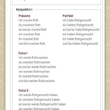
Konjunktiv I
Präsens
Perfekt
ich
mache flott
ich
habe flottgemacht
du
machest flott
du
habest flottgemacht
er/sie/es
mache flott
er/sie/es
habe flottgemacht
wir
machen flott
wir
haben flottgemacht
ihr
machet flott
ihr
habet flottgemacht
sie/Sie
machen flott
sie/Sie
haben flottgemacht
Futur I
ich
werde flottmachen
du
werdest flottmachen
er/sie/es
werde flottmachen
wir
werden flottmachen
ihr
werdet flottmachen
sie/Sie
werden flottmachen
Futur II
ich
werde flottgemacht haben
du
werdest flottgemacht haben
er/sie/es
werde flottgemacht haben
wir
werden flottgemacht haben