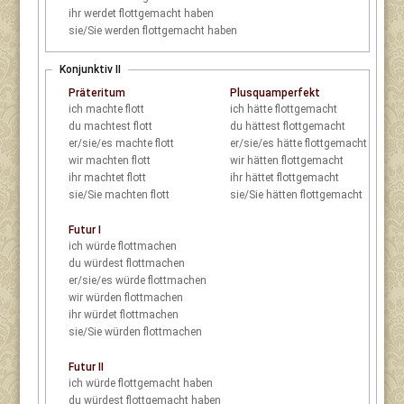
ihr
werdet flottgemacht haben
sie/Sie
werden flottgemacht haben
Konjunktiv II
Präteritum
Plusquamperfekt
ich
machte flott
ich
hätte flottgemacht
du
machtest flott
du
hättest flottgemacht
er/sie/es
machte flott
er/sie/es
hätte flottgemacht
wir
machten flott
wir
hätten flottgemacht
ihr
machtet flott
ihr
hättet flottgemacht
sie/Sie
machten flott
sie/Sie
hätten flottgemacht
Futur I
ich
würde flottmachen
du
würdest flottmachen
er/sie/es
würde flottmachen
wir
würden flottmachen
ihr
würdet flottmachen
sie/Sie
würden flottmachen
Futur II
ich
würde flottgemacht haben
du
würdest flottgemacht haben