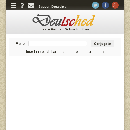
Support Deutsched
Learn German Online for Free
Verb
Conjugate
Insert in search bar:
ä
ö
ü
ß