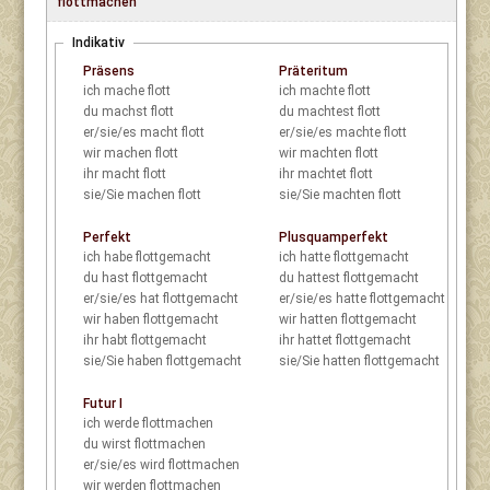
flottmachen
Indikativ
Präsens
Präteritum
ich
mache flott
ich
machte flott
du
machst flott
du
machtest flott
er/sie/es
macht flott
er/sie/es
machte flott
wir
machen flott
wir
machten flott
ihr
macht flott
ihr
machtet flott
sie/Sie
machen flott
sie/Sie
machten flott
Perfekt
Plusquamperfekt
ich
habe flottgemacht
ich
hatte flottgemacht
du
hast flottgemacht
du
hattest flottgemacht
er/sie/es
hat flottgemacht
er/sie/es
hatte flottgemacht
wir
haben flottgemacht
wir
hatten flottgemacht
ihr
habt flottgemacht
ihr
hattet flottgemacht
sie/Sie
haben flottgemacht
sie/Sie
hatten flottgemacht
Futur I
ich
werde flottmachen
du
wirst flottmachen
er/sie/es
wird flottmachen
wir
werden flottmachen