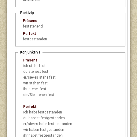
Partizip
Präsens
feststehend
Perfekt
festgestanden
Konjunktiv I
Präsens
ich
stehe fest
du
stehest fest
er/sie/es
stehe fest
wir
stehen fest
ihr
stehet fest
sie/Sie
stehen fest
Perfekt
ich
habe festgestanden
du
habest festgestanden
er/sie/es
habe festgestanden
wir
haben festgestanden
ihr
habet festgestanden