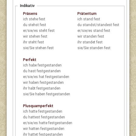
Indikativ
Präsens
Präteritum
ich
stehe fest
ich
stand fest
du
stehst fest
du
standst/standest fest
er/sie/es
steht fest
er/sie/es
stand fest
wir
stehen fest
wir
standen fest
ihr
steht fest
ihr
standet fest
sie/Sie
stehen fest
sie/Sie
standen fest
Perfekt
ich
habe festgestanden
du
hast festgestanden
er/sie/es
hat festgestanden
wir
haben festgestanden
ihr
habt festgestanden
sie/Sie
haben festgestanden
Plusquamperfekt
ich
hatte festgestanden
du
hattest festgestanden
er/sie/es
hatte festgestanden
wir
hatten festgestanden
ihr
hattet festgestanden