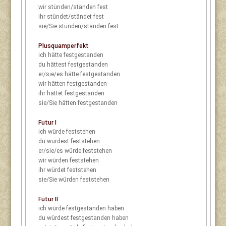
wir
stünden/ständen fest
ihr
stündet/ständet fest
sie/Sie
stünden/ständen fest
Plusquamperfekt
ich
hätte festgestanden
du
hättest festgestanden
er/sie/es
hätte festgestanden
wir
hätten festgestanden
ihr
hättet festgestanden
sie/Sie
hätten festgestanden
Futur I
ich
würde feststehen
du
würdest feststehen
er/sie/es
würde feststehen
wir
würden feststehen
ihr
würdet feststehen
sie/Sie
würden feststehen
Futur II
ich
würde festgestanden haben
du
würdest festgestanden haben