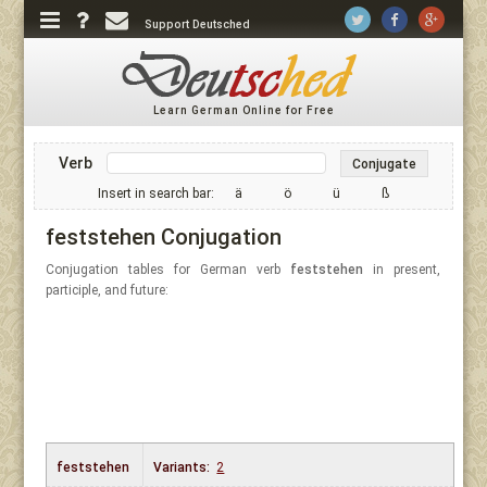
Support Deutsched
Learn German Online for Free
Verb
Conjugate
Insert in search bar:
ä
ö
ü
ß
feststehen Conjugation
Conjugation tables for German verb
feststehen
in present,
participle, and future:
feststehen
Variants:
2