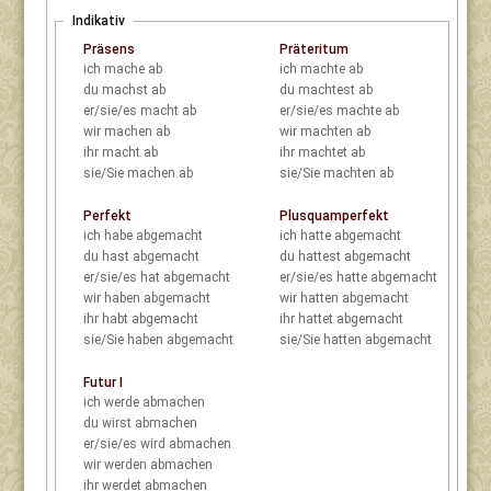
Indikativ
Präsens
Präteritum
ich
mache ab
ich
machte ab
du
machst ab
du
machtest ab
er/sie/es
macht ab
er/sie/es
machte ab
wir
machen ab
wir
machten ab
ihr
macht ab
ihr
machtet ab
sie/Sie
machen ab
sie/Sie
machten ab
Perfekt
Plusquamperfekt
ich
habe abgemacht
ich
hatte abgemacht
du
hast abgemacht
du
hattest abgemacht
er/sie/es
hat abgemacht
er/sie/es
hatte abgemacht
wir
haben abgemacht
wir
hatten abgemacht
ihr
habt abgemacht
ihr
hattet abgemacht
sie/Sie
haben abgemacht
sie/Sie
hatten abgemacht
Futur I
ich
werde abmachen
du
wirst abmachen
er/sie/es
wird abmachen
wir
werden abmachen
ihr
werdet abmachen