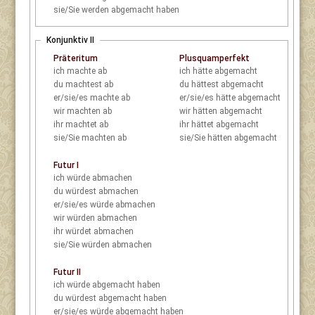
sie/Sie
werden abgemacht haben
Konjunktiv II
Präteritum
Plusquamperfekt
ich
machte ab
ich
hätte abgemacht
du
machtest ab
du
hättest abgemacht
er/sie/es
machte ab
er/sie/es
hätte abgemacht
wir
machten ab
wir
hätten abgemacht
ihr
machtet ab
ihr
hättet abgemacht
sie/Sie
machten ab
sie/Sie
hätten abgemacht
Futur I
ich
würde abmachen
du
würdest abmachen
er/sie/es
würde abmachen
wir
würden abmachen
ihr
würdet abmachen
sie/Sie
würden abmachen
Futur II
ich
würde abgemacht haben
du
würdest abgemacht haben
er/sie/es
würde abgemacht haben