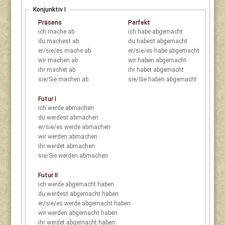
Konjunktiv I
Präsens
Perfekt
ich
mache ab
ich
habe abgemacht
du
machest ab
du
habest abgemacht
er/sie/es
mache ab
er/sie/es
habe abgemacht
wir
machen ab
wir
haben abgemacht
ihr
machet ab
ihr
habet abgemacht
sie/Sie
machen ab
sie/Sie
haben abgemacht
Futur I
ich
werde abmachen
du
werdest abmachen
er/sie/es
werde abmachen
wir
werden abmachen
ihr
werdet abmachen
sie/Sie
werden abmachen
Futur II
ich
werde abgemacht haben
du
werdest abgemacht haben
er/sie/es
werde abgemacht haben
wir
werden abgemacht haben
ihr
werdet abgemacht haben