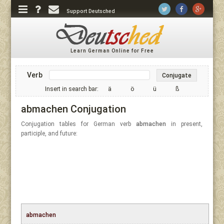
Support Deutsched
Learn German Online for Free
Verb
Conjugate
Insert in search bar:
ä
ö
ü
ß
abmachen Conjugation
Conjugation tables for German verb
abmachen
in present,
participle, and future:
abmachen