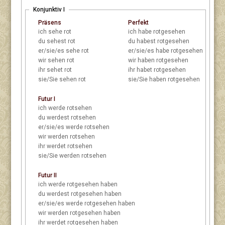
Konjunktiv I
Präsens
Perfekt
ich
sehe rot
ich
habe rotgesehen
du
sehest rot
du
habest rotgesehen
er/sie/es
sehe rot
er/sie/es
habe rotgesehen
wir
sehen rot
wir
haben rotgesehen
ihr
sehet rot
ihr
habet rotgesehen
sie/Sie
sehen rot
sie/Sie
haben rotgesehen
Futur I
ich
werde rotsehen
du
werdest rotsehen
er/sie/es
werde rotsehen
wir
werden rotsehen
ihr
werdet rotsehen
sie/Sie
werden rotsehen
Futur II
ich
werde rotgesehen haben
du
werdest rotgesehen haben
er/sie/es
werde rotgesehen haben
wir
werden rotgesehen haben
ihr
werdet rotgesehen haben