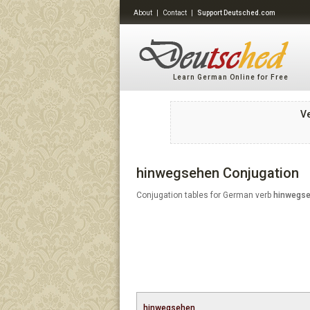
About
|
Contact
|
Support Deutsched.com
Learn German Online for Free
V
hinwegsehen Conjugation
Conjugation tables for German verb
hinwegs
hinwegsehen