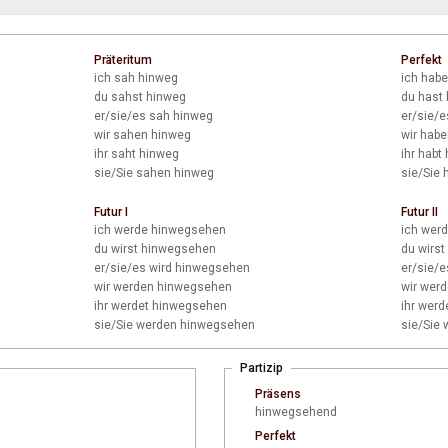
Präteritum
Perfekt
ich
sah hinweg
ich
habe
du
sahst hinweg
du
hast
er/sie/es
sah hinweg
er/sie/e
wir
sahen hinweg
wir
habe
ihr
saht hinweg
ihr
habt 
sie/Sie
sahen hinweg
sie/Sie
h
Futur I
Futur II
ich
werde hinwegsehen
ich
werd
du
wirst hinwegsehen
du
wirst
er/sie/es
wird hinwegsehen
er/sie/e
wir
werden hinwegsehen
wir
werd
ihr
werdet hinwegsehen
ihr
werde
sie/Sie
werden hinwegsehen
sie/Sie
w
Partizip
Präsens
hinwegsehend
Perfekt