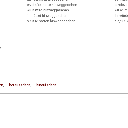
er/sie/es
hätte hinweggesehen
er/sie/e
wir
hätten hinweggesehen
wir
würd
ihr
hättet hinweggesehen
ihr
würde
sie/Sie
hätten hinweggesehen
sie/Sie
w
n
en
,
heraussehen
,
hinaufsehen