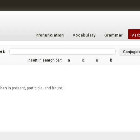
Pronunciation
Vocabulary
Grammar
Ver
erb
Conjugat
Insert in search bar:
ä
ö
ü
ß
ehen
in present, participle, and future: