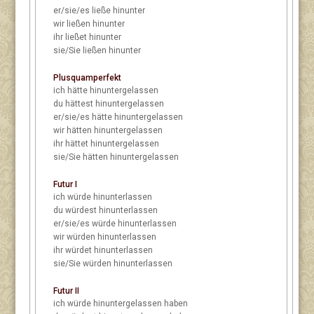
er/sie/es
ließe hinunter
wir
ließen hinunter
ihr
ließet hinunter
sie/Sie
ließen hinunter
Plusquamperfekt
ich
hätte hinuntergelassen
du
hättest hinuntergelassen
er/sie/es
hätte hinuntergelassen
wir
hätten hinuntergelassen
ihr
hättet hinuntergelassen
sie/Sie
hätten hinuntergelassen
Futur I
ich
würde hinunterlassen
du
würdest hinunterlassen
er/sie/es
würde hinunterlassen
wir
würden hinunterlassen
ihr
würdet hinunterlassen
sie/Sie
würden hinunterlassen
Futur II
ich
würde hinuntergelassen haben