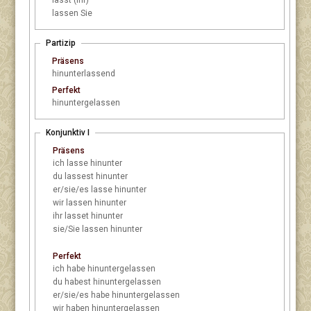
lasst (ihr)
lassen Sie
Partizip
Präsens
hinunterlassend
Perfekt
hinuntergelassen
Konjunktiv I
Präsens
ich
lasse hinunter
du
lassest hinunter
er/sie/es
lasse hinunter
wir
lassen hinunter
ihr
lasset hinunter
sie/Sie
lassen hinunter
Perfekt
ich
habe hinuntergelassen
du
habest hinuntergelassen
er/sie/es
habe hinuntergelassen
wir
haben hinuntergelassen