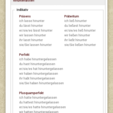
hinunterlassen
Indikativ
Präsens
Präteritum
ich
lasse hinunter
ich
ließ hinunter
du
lässt hinunter
du
ließest hinunter
er/sie/es
lässt hinunter
er/sie/es
ließ hinunter
wir
lassen hinunter
wir
ließen hinunter
ihr
lasst hinunter
ihr
ließt hinunter
sie/Sie
lassen hinunter
sie/Sie
ließen hinunter
Perfekt
ich
habe hinuntergelassen
du
hast hinuntergelassen
er/sie/es
hat hinuntergelassen
wir
haben hinuntergelassen
ihr
habt hinuntergelassen
sie/Sie
haben hinuntergelassen
Plusquamperfekt
ich
hatte hinuntergelassen
du
hattest hinuntergelassen
er/sie/es
hatte hinuntergelassen
wir
hatten hinuntergelassen