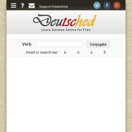
Support Deutsched
Learn German Online for Free
Verb
Conjugate
Insert in search bar:
ä
ö
ü
ß