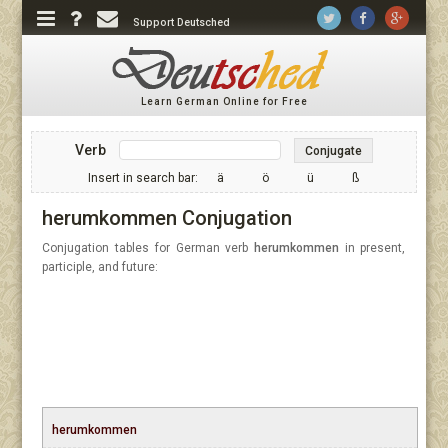
Support Deutsched
Learn German Online for Free
Verb
Conjugate
Insert in search bar:
ä
ö
ü
ß
herumkommen Conjugation
Conjugation tables for German verb
herumkommen
in present,
participle, and future:
herumkommen