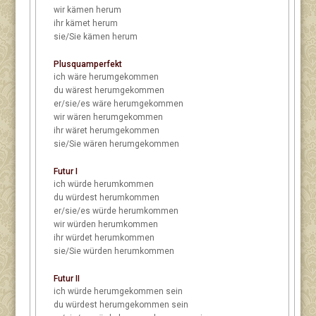
wir
kämen herum
ihr
kämet herum
sie/Sie
kämen herum
Plusquamperfekt
ich
wäre herumgekommen
du
wärest herumgekommen
er/sie/es
wäre herumgekommen
wir
wären herumgekommen
ihr
wäret herumgekommen
sie/Sie
wären herumgekommen
Futur I
ich
würde herumkommen
du
würdest herumkommen
er/sie/es
würde herumkommen
wir
würden herumkommen
ihr
würdet herumkommen
sie/Sie
würden herumkommen
Futur II
ich
würde herumgekommen sein
du
würdest herumgekommen sein