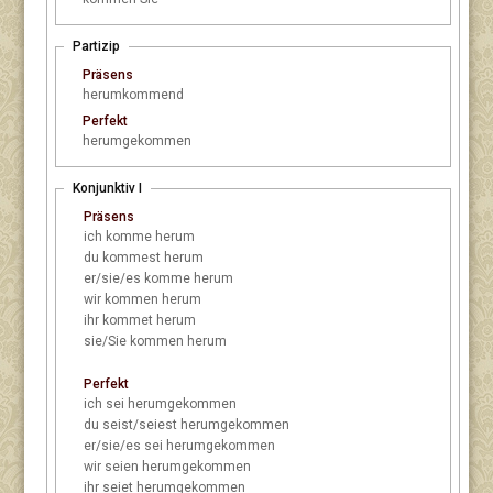
Partizip
Präsens
herumkommend
Perfekt
herumgekommen
Konjunktiv I
Präsens
ich
komme herum
du
kommest herum
er/sie/es
komme herum
wir
kommen herum
ihr
kommet herum
sie/Sie
kommen herum
Perfekt
ich
sei herumgekommen
du
seist/seiest herumgekommen
er/sie/es
sei herumgekommen
wir
seien herumgekommen
ihr
seiet herumgekommen