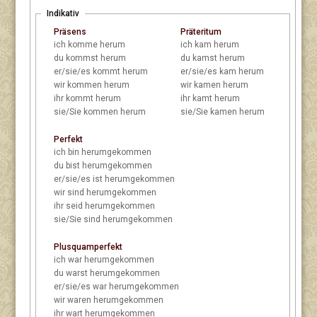
Indikativ
Präsens
Präteritum
ich
komme herum
ich
kam herum
du
kommst herum
du
kamst herum
er/sie/es
kommt herum
er/sie/es
kam herum
wir
kommen herum
wir
kamen herum
ihr
kommt herum
ihr
kamt herum
sie/Sie
kommen herum
sie/Sie
kamen herum
Perfekt
ich
bin herumgekommen
du
bist herumgekommen
er/sie/es
ist herumgekommen
wir
sind herumgekommen
ihr
seid herumgekommen
sie/Sie
sind herumgekommen
Plusquamperfekt
ich
war herumgekommen
du
warst herumgekommen
er/sie/es
war herumgekommen
wir
waren herumgekommen
ihr
wart herumgekommen