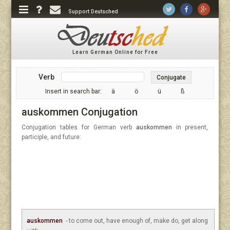
Support Deutsched
Learn German Online for Free
Verb
Conjugate
Insert in search bar:
ä
ö
ü
ß
auskommen Conjugation
Conjugation tables for German verb
auskommen
in present,
participle, and future:
auskommen
- to come out, have enough of, make do, get along